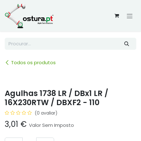
Skip to Content
Todos os produtos
Agulhas 1738 LR / DBx1 LR /
16X230RTW / DBXF2 - 110
(0 avaliar)
3,01
€
Valor Sem Imposto