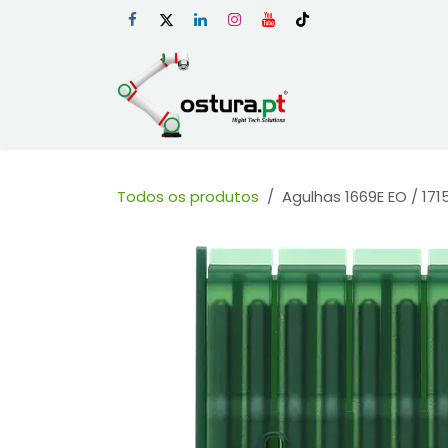
Skip to Content
Início
Loja Onli
Todos os produtos
Agulhas 1669E EO / 171