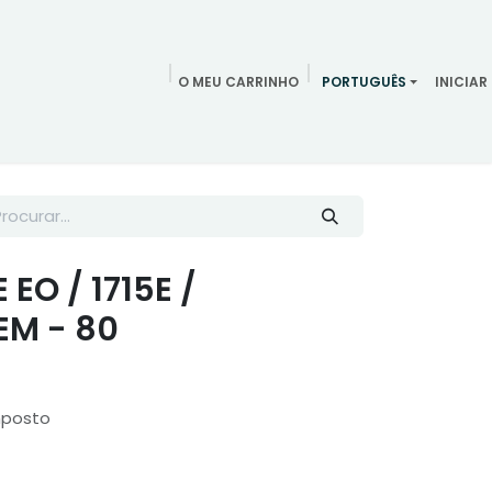
O MEU CARRINHO
PORTUGUÊS
INICIAR
ndamentos
Redes Sociais
Blog
Quem somos
Contac
EO / 1715E /
EM - 80
mposto