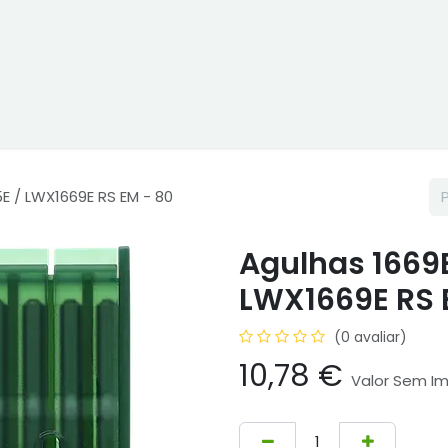
ne
Cptex - I&D
Usado ou aluguer
Representações
Age
5E / LWX1669E RS EM - 80
Agulhas 1669E 
LWX1669E RS 
(0 avaliar)
10,78
€
Valor Sem I