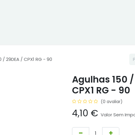
 Online
Cptex - I&D
Usado ou aluguer
Representações
 / 29DEA / CPX1 RG - 90
Agulhas 150 /
CPX1 RG - 90
(0 avaliar)
4,10
€
Valor Sem Imp