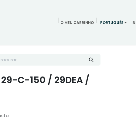
O MEU CARRINHO
PORTUGUÊS
IN
Agendamentos
Redes Sociais
Blog
Quem somos
Co
 29-C-150 / 29DEA /
osto