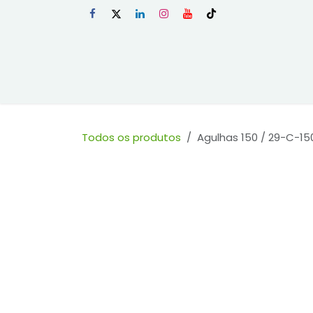
Skip to Content
Início
Loja
Todos os produtos
Agulhas 150 / 29-C-150