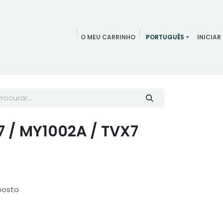
O MEU CARRINHO
PORTUGUÊS
INICIAR
ndamentos
Redes Sociais
Blog
Quem somos
Contac
7 / MY1002A / TVX7
posto