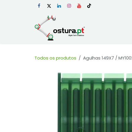
Skip to Content
Início
Loja Onli
Todos os produtos
Agulhas 149X7 / MY100