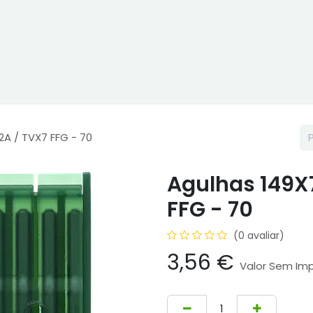
ne
Cptex - I&D
Usado ou aluguer
Representações
Age
2A / TVX7 FFG - 70
Agulhas 149X
FFG - 70
(0 avaliar)
3,56
€
Valor Sem Im