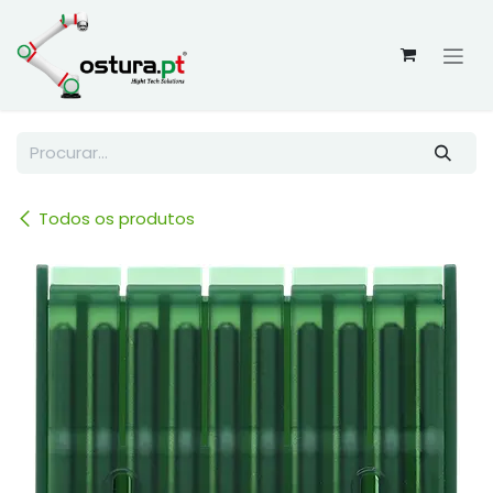
Skip to Content
Todos os produtos