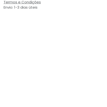
Termos e Condições
Envio: 1-3 dias úteis
(Salvo ruptura de stock)
Valor com Imposto:
(= 3,10 € Incl. Taxas)
Referência Interna:
718802
Avaliações de Clientes