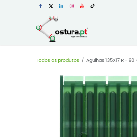
Skip to Content
Início
Loja Onli
Todos os produtos
Agulhas 135X17 R - 90