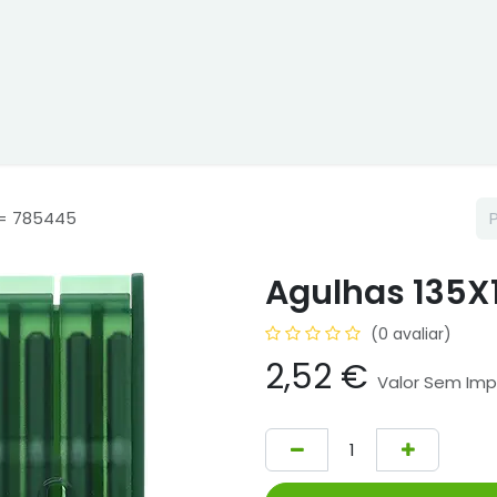
ne
Cptex - I&D
Usado ou aluguer
Representações
Age
 = 785445
Agulhas 135X1
(0 avaliar)
2,52
€
Valor Sem Im