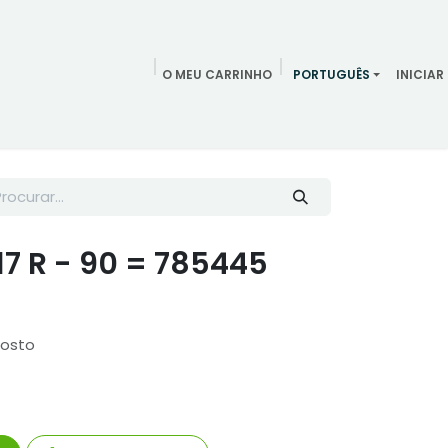
O MEU CARRINHO
PORTUGUÊS
INICIAR
ndamentos
Redes Sociais
Blog
Quem somos
Contac
7 R - 90 = 785445
posto