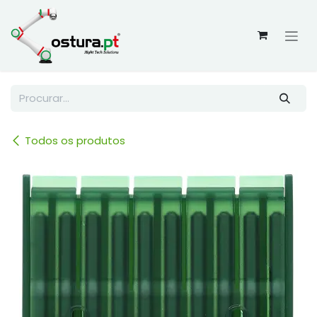
Skip to Content
Todos os produtos