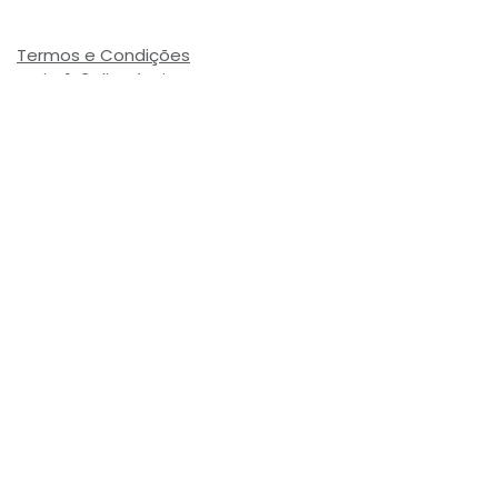
Termos e Condições
Envio: 1-3 dias úteis
(Salvo ruptura de stock)
Valor com Imposto:
(= 2,14 € Incl. Taxas)
Referência Interna:
718062
Avaliações de Clientes