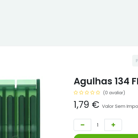
ne
Cptex - I&D
Usado ou aluguer
Representações
Age
Agulhas 134 F
(0 avaliar)
1,79
€
Valor Sem Imp