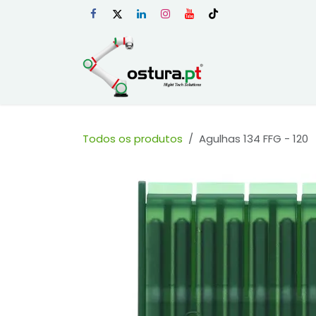
Skip to Content
Início
Loja Onli
Todos os produtos
Agulhas 134 FFG - 120