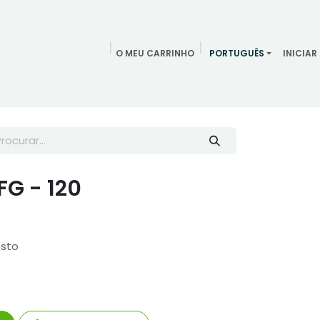
O MEU CARRINHO
PORTUGUÊS
INICIAR
ndamentos
Redes Sociais
Blog
Quem somos
Contac
FG - 120
osto