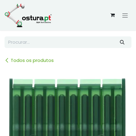
Skip to Content
Todos os produtos