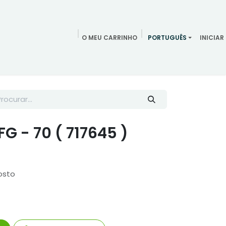
O MEU CARRINHO
PORTUGUÊS
INICIAR
ndamentos
Redes Sociais
Blog
Quem somos
Contac
FG - 70 ( 717645 )
osto