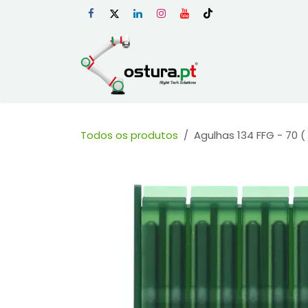
Skip to Content
Início
Loja Onli
Todos os produtos
Agulhas 134 FFG - 70 (