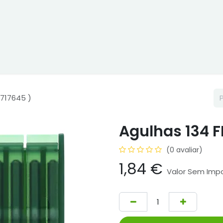
ne
Cptex - I&D
Usado ou aluguer
Representações
Age
 717645 )
Agulhas 134 F
(0 avaliar)
1,84
€
Valor Sem Imp