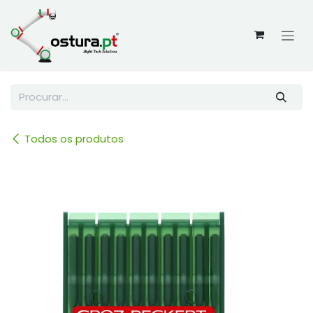
Skip to Content
Todos os produtos