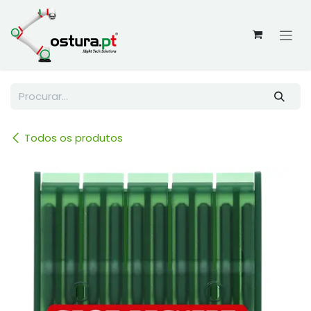
Skip to Content
Todos os produtos