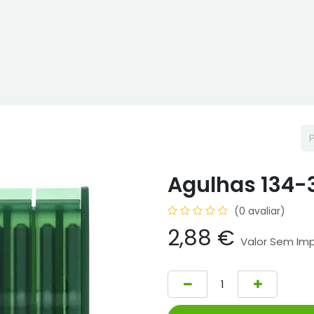
ne
Cptex - I&D
Usado ou aluguer
Representações
Age
Agulhas 134-3
(0 avaliar)
2,88
€
Valor Sem Im