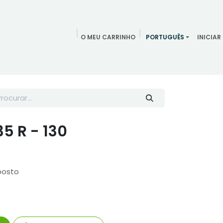
O MEU CARRINHO
PORTUGUÊS
INICIAR
ndamentos
Redes Sociais
Blog
Quem somos
Contac
5 R - 130
posto