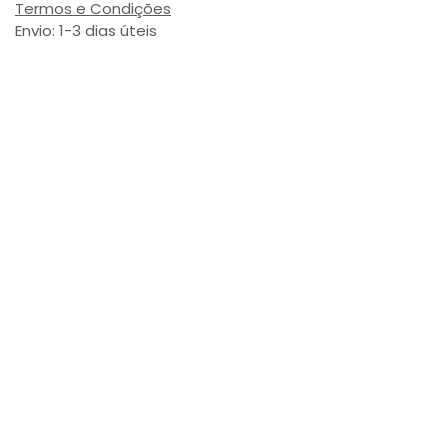
Termos e Condições
Envio: 1-3 dias úteis
(Salvo ruptura de stock)
Valor com Imposto:
(= 3,54 € Incl. Taxas)
Referência Interna:
716752
Avaliações de Clientes