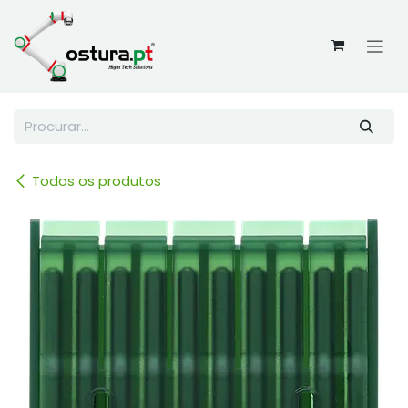
Skip to Content
Todos os produtos