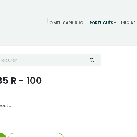
O MEU CARRINHO
PORTUGUÊS
INICIAR
ndamentos
Redes Sociais
Blog
Quem somos
Contac
5 R - 100
posto