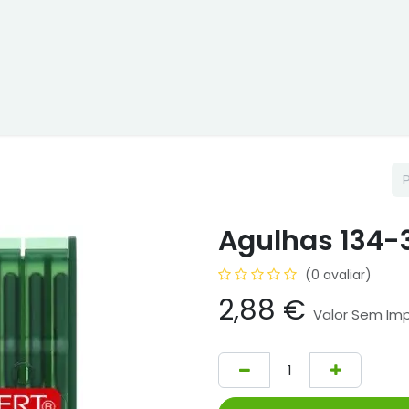
ne
Cptex - I&D
Usado ou aluguer
Representações
Age
Agulhas 134-3
(0 avaliar)
2,88
€
Valor Sem Im