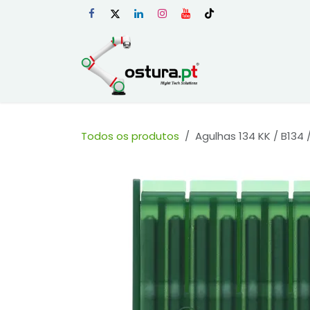
Skip to Content
Início
Loja Onli
Todos os produtos
Agulhas 134 KK / B134 