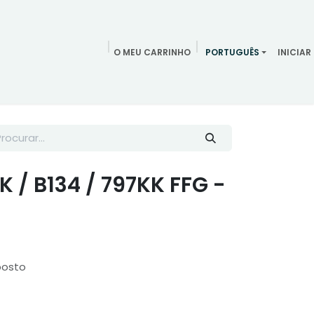
O MEU CARRINHO
PORTUGUÊS
INICIAR
ndamentos
Redes Sociais
Blog
Quem somos
Contac
K / B134 / 797KK FFG -
posto