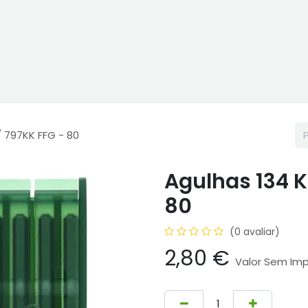
ne
Cptex - I&D
Usado ou aluguer
Representações
Age
/ 797KK FFG - 80
Agulhas 134 K
80
(0 avaliar)
2,80
€
Valor Sem Im