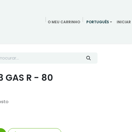
O MEU CARRINHO
PORTUGUÊS
INICIAR
ndamentos
Redes Sociais
Blog
Quem somos
Contac
3 GAS R - 80
osto