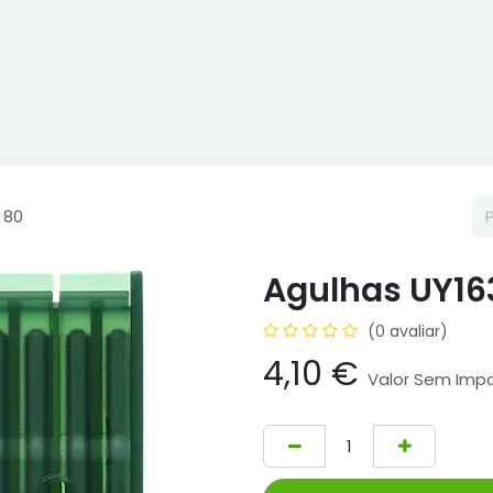
ne
Cptex - I&D
Usado ou aluguer
Representações
Age
 80
Agulhas UY16
(0 avaliar)
4,10
€
Valor Sem Imp