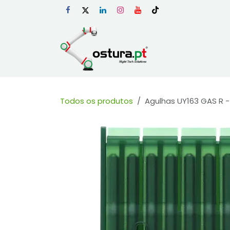
Skip to Content
Início
Loja Onli
Todos os produtos
Agulhas UY163 GAS R -