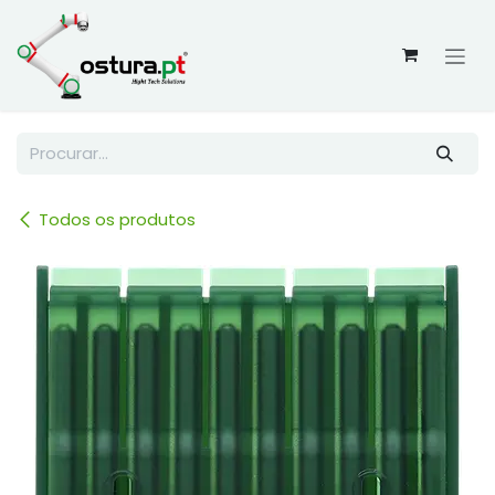
Skip to Content
Todos os produtos