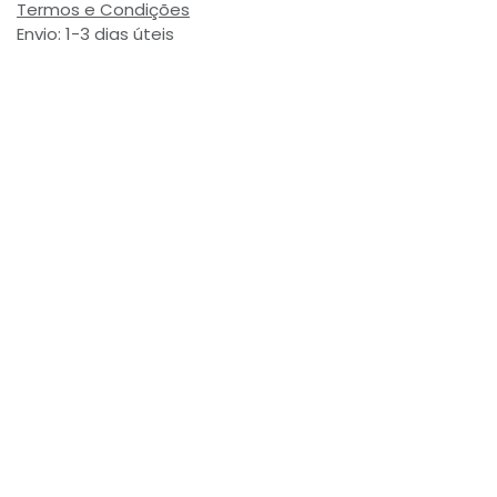
Termos e Condições
Envio: 1-3 dias úteis
(Salvo ruptura de stock)
Valor com Imposto:
(= 5,25 € Incl. Taxas)
Referência Interna:
705172
Avaliações de Clientes