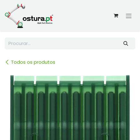
Skip to Content
Todos os produtos