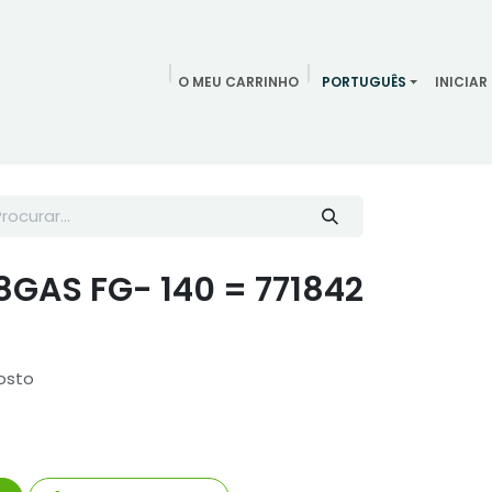
O MEU CARRINHO
PORTUGUÊS
INICIAR
ndamentos
Redes Sociais
Blog
Quem somos
Contac
8GAS FG- 140 = 771842
osto