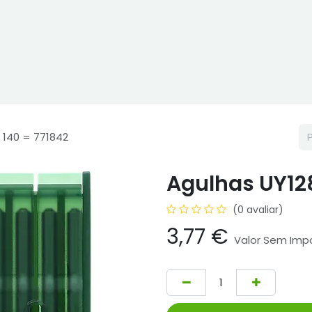
ne
Cptex - I&D
Usado ou aluguer
Representações
Age
 140 = 771842
Agulhas UY12
(0 avaliar)
3,77
€
Valor Sem Imp