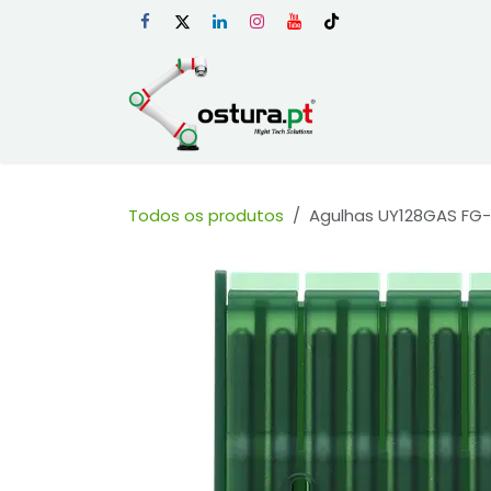
Skip to Content
Início
Loja Onli
Todos os produtos
Agulhas UY128GAS FG-