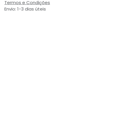
Termos e Condições
Envio: 1-3 dias úteis
(Salvo ruptura de stock)
Valor com Imposto:
(= 4,74 € Incl. Taxas)
Referência Interna:
704952
Avaliações de Clientes