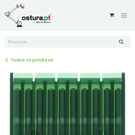
Skip to Content
Todos os produtos