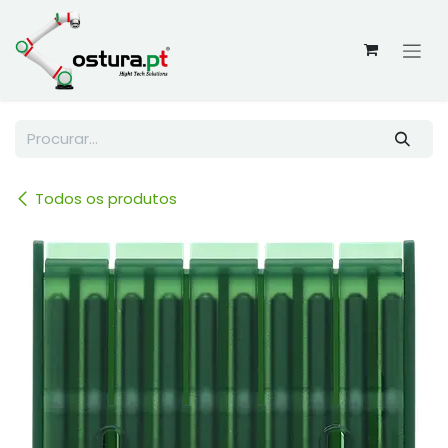
Skip to Content
Todos os produtos