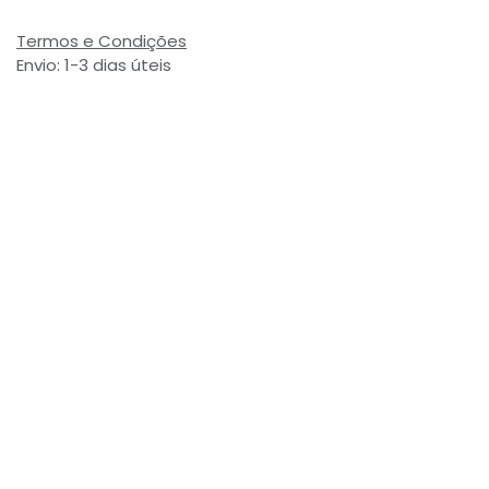
Termos e Condições
Envio: 1-3 dias úteis
(Salvo ruptura de stock)
Valor com Imposto:
(= 4,64 € Incl. Taxas)
Referência Interna:
704932
Avaliações de Clientes