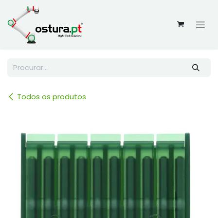
Skip to Content
Todos os produtos