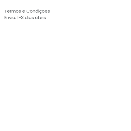
Termos e Condições
Envio: 1-3 dias úteis
(Salvo ruptura de stock)
Valor com Imposto:
(= 4,64 € Incl. Taxas)
Referência Interna:
704922
Avaliações de Clientes