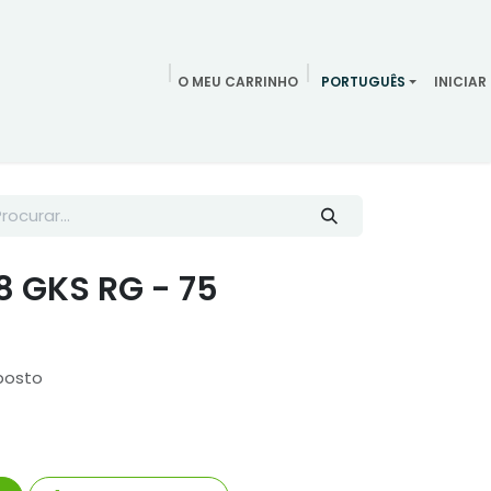
O MEU CARRINHO
PORTUGUÊS
INICIAR
ndamentos
Redes Sociais
Blog
Quem somos
Contac
8 GKS RG - 75
posto