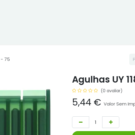
ne
Cptex - I&D
Usado ou aluguer
Representações
Age
 - 75
Agulhas UY 11
(0 avaliar)
5,44
€
Valor Sem Im