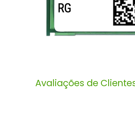
Avaliações de Cliente
Copyright © Costura.pt®
English (US)
|
Français
|
Deutsch
|
Port