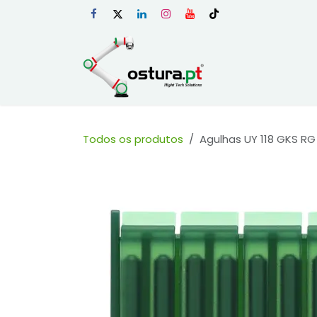
Skip to Content
Início
Loja Onli
Todos os produtos
Agulhas UY 118 GKS RG