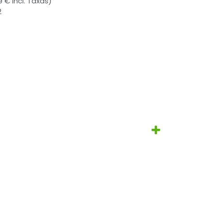
9 € Incl. Taxas)
2
- O n.º 1
eCommerce de Código Aberto