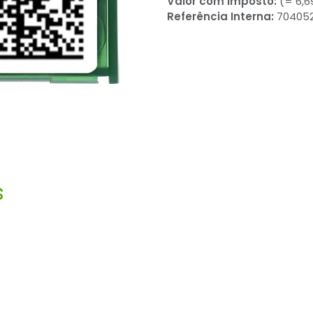
Valor com Imposto:
(= 6,6
Referência Interna:
70405
s
Powered by
uguês
|
Español