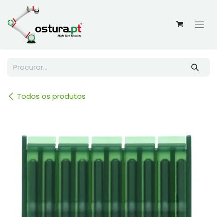
Skip to Content
Todos os produtos