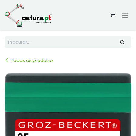
Skip to Content
Todos os produtos