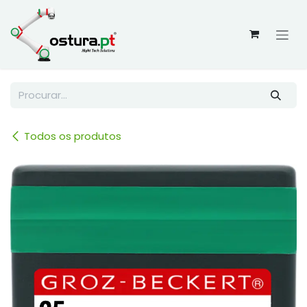
Skip to Content
Todos os produtos