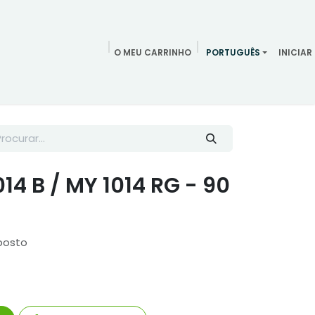
O MEU CARRINHO
PORTUGUÊS
INICIAR
ndamentos
Redes Sociais
Blog
Quem somos
Contac
14 B / MY 1014 RG - 90
posto