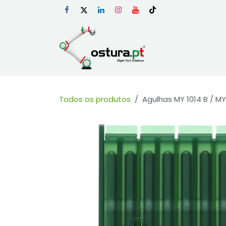
Skip to Content
Início
Loja Onli
Todos os produtos
Agulhas MY 1014 B / MY