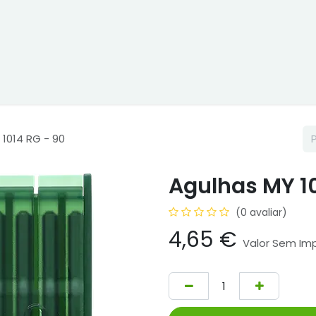
ne
Cptex - I&D
Usado ou aluguer
Representações
Age
 1014 RG - 90
Agulhas MY 10
(0 avaliar)
4,65
€
Valor Sem Im