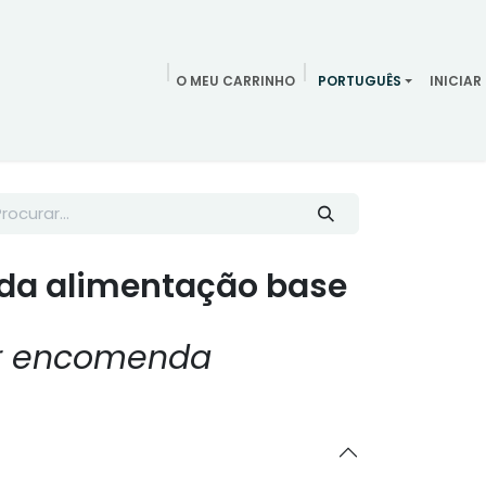
O MEU CARRINHO
PORTUGUÊS
INICIAR
ndamentos
Redes Sociais
Blog
Quem somos
Contac
da alimentação base
or encomenda