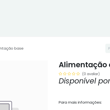
ne
Cptex - I&D
Usado ou aluguer
Representações
Age
entação base
Alimentação 
(0 avaliar)
Disponível p
Para mais informações: