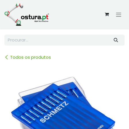
Skip to Content
Todos os produtos