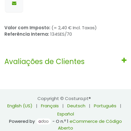
Valor com Imposto:
(= 2,40 € Incl. Taxas)
Referência Interna:
134SES/70
Avaliações de Clientes
Copyright © Costura.pt®
English (US)
|
Français
|
Deutsch
|
Português
|
Español
Powered by
- O n.º 1
eCommerce de Código
Aberto