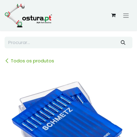
Skip to Content
Todos os produtos