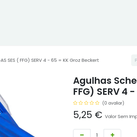
ne
Cptex - I&D
Usado ou aluguer
Representações
Age
S SES ( FFG) SERV 4 - 65 = KK Groz Beckert
Agulhas Sche
FFG) SERV 4 -
(0 avaliar)
5,25
€
Valor Sem Im