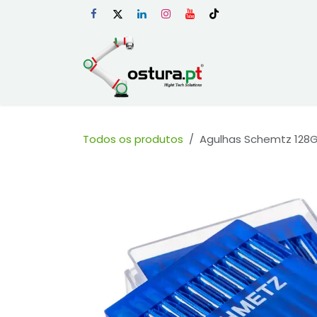
Skip to Content
Início
Loja Onli
Todos os produtos
Agulhas Schemtz 128GA