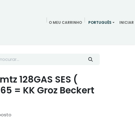
O MEU CARRINHO
PORTUGUÊS
INICIAR
ndamentos
Redes Sociais
Blog
Quem somos
Contac
mtz 128GAS SES (
 65 = KK Groz Beckert
posto