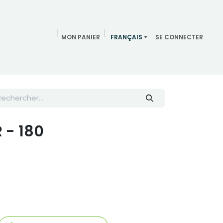
MON PANIER
FRANÇAIS
SE CONNECTER
Meeting
Réunion
blog
Équipe
Contactez-nous
 - 180