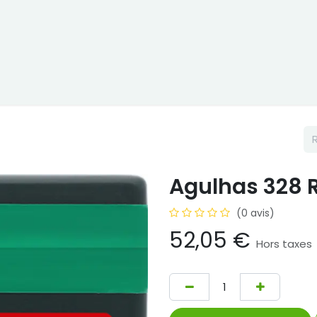
Boutique
Cptex
Occasion ou location
Representations
Agulhas 328 R
(0 avis)
52,05
€
Hors taxes