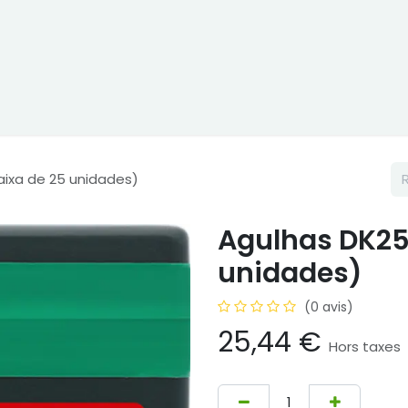
Boutique
Cptex
Occasion ou location
Representations
aixa de 25 unidades)
Agulhas DK250
unidades)
(0 avis)
25,44
€
Hors taxes