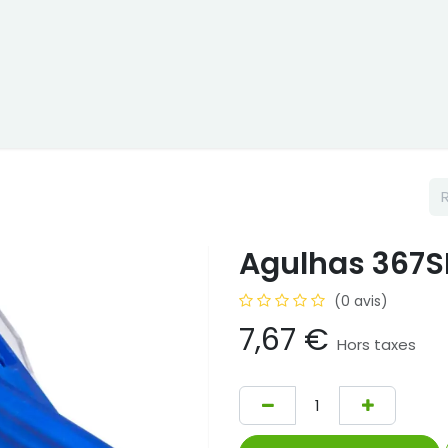
Boutique
Cptex
Occasion ou location
Representations
Agulhas 367S
(0 avis)
7,67
€
Hors taxes