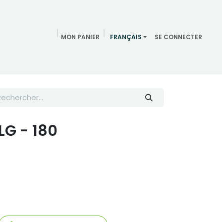
MON PANIER
FRANÇAIS
SE CONNECTER
Meeting
Réunion
blog
Équipe
Contactez-nous
LG - 180