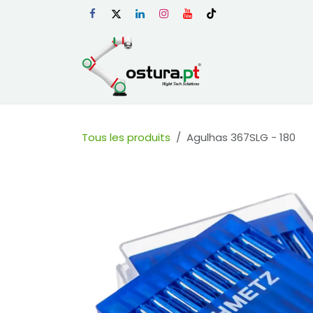
Se rendre au contenu
Page d'accueil
Tous les produits
Agulhas 367SLG - 180