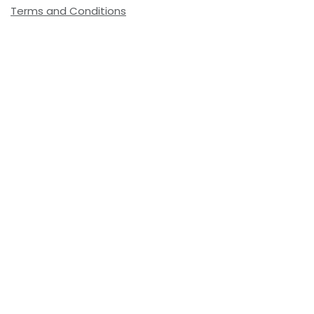
Terms and Conditions
Envio: 1-3 dias úteis
(Salvo ruptura de stock)
Tax String:
(= 4.38 € Incl. Taxes)
Internal Reference:
720372
Customer Reviews