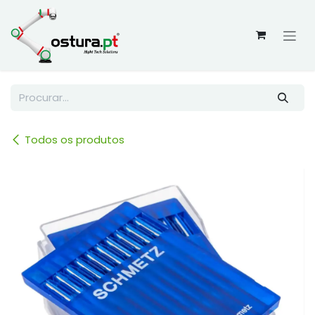
Skip to Content
Todos os produtos