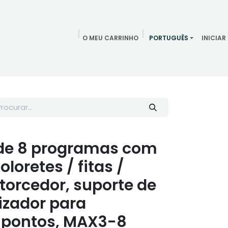
O MEU CARRINHO
PORTUGUÊS
INICIAR
ndamentos
Redes Sociais
Blog
Quem somos
Contac
de 8 programas com
loretes / fitas /
storcedor, suporte de
nizador para
 pontos, MAX3-8