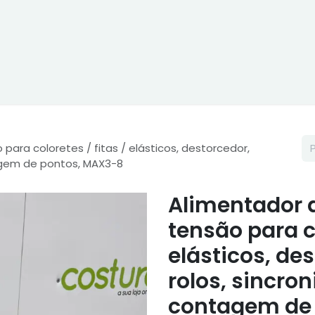
ne
Cptex - I&D
Usado ou aluguer
Representações
Age
ara coloretes / fitas / elásticos, destorcedor,
tagem de pontos, MAX3-8
Alimentador 
tensão para co
elásticos, de
rolos, sincro
contagem de