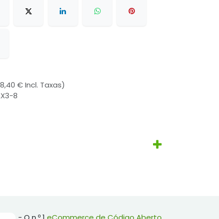
28,40 € Incl. Taxas)
AX3-8
- O n.º 1
eCommerce de Código Aberto