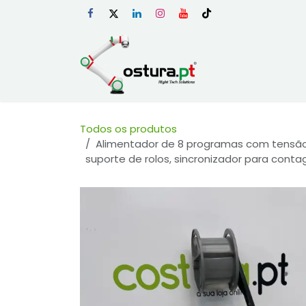
Skip to Content
Início
Loja Onli
Todos os produtos
Alimentador de 8 programas com tensão p
suporte de rolos, sincronizador para con