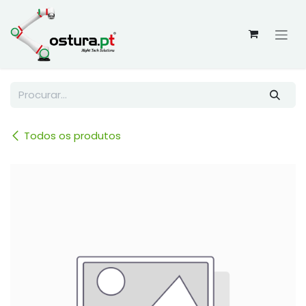
Skip to Content
Todos os produtos